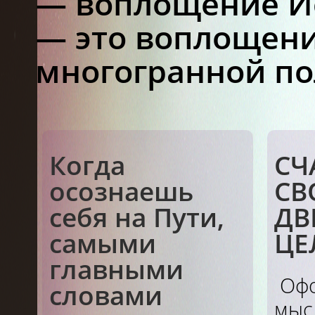
— воплощение Ис
— это воплощени
многогранной по
Когда
СЧ
осознаешь
СВ
себя на Пути,
ДВ
самыми
ЦЕ
главными
Я
Офор
словами
мысл