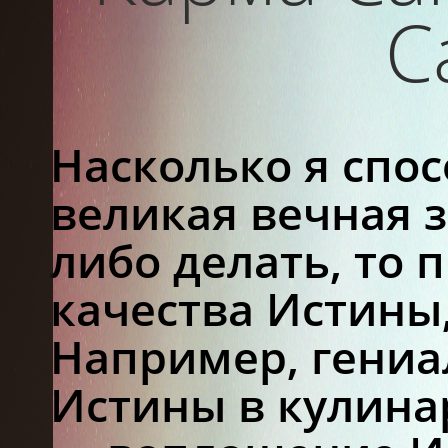
С
Насколько я спо
великая вечная з
либо делать, то
качества Истины,
Например, гени
Истины в кулина