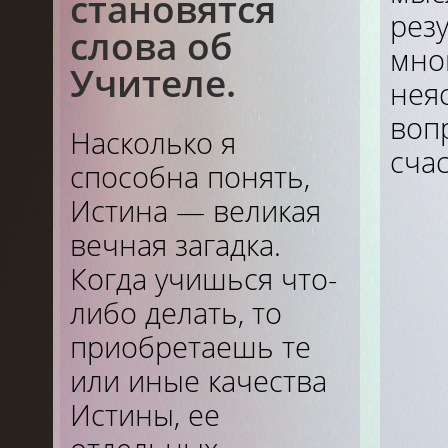
становятся
рез
слова об
мно
Учителе.
нея
воп
Насколько я
счас
способна понять,
Истина — великая
вечная загадка.
Когда учишься что-
либо делать, то
приобретаешь те
или иные качества
Истины, ее