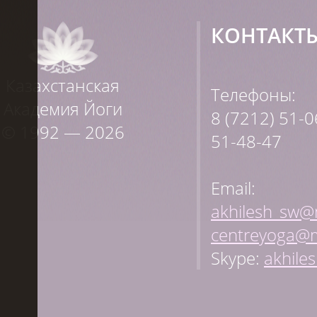
КОНТАКТ
Казахстанская
Телефоны:
Академия Йоги
8 (7212) 51-0
© 1992 — 2026
51-48-47
Email:
akhilesh_sw@m
centreyoga@m
Skype:
akhile