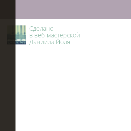
Сделано
в веб-мастерской
Даниила Йоля