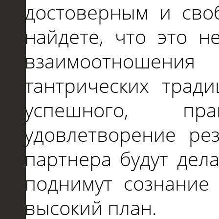
достоверным и сво
найдете, что это н
взаимоотношения
тантрических трад
успешного, пр
удовлетворение рез
партнера будут дел
поднимут сознание
высокий план.