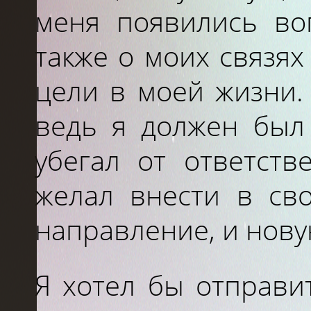
меня появились во
также о моих связях
цели в моей жизни.
ведь я должен был 
убегал от ответств
желал внести в св
направление, и нову
Я хотел бы отправит