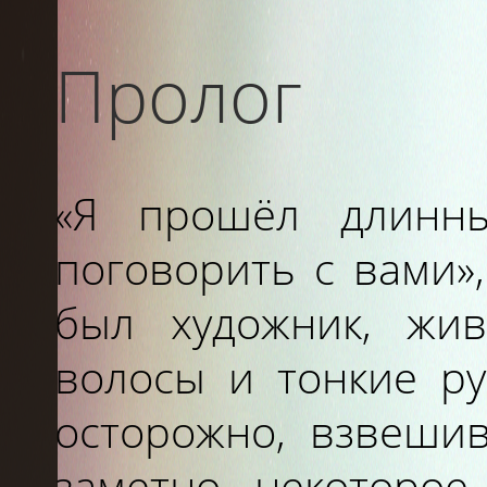
Пролог
«Я прошёл длинны
поговорить с вами»
был художник, жи
волосы и тонкие ру
Я
осторожно, взвешив
заметно некоторое