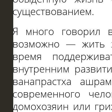
существованием.
Я много говорил в
возможно — жить 
время поддержив
внутренним развит
ванапрастха ашра
современного чело
домохозяин или гри