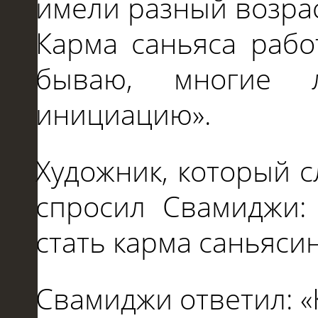
имели разный возра
Карма саньяса рабо
бываю, многие 
инициацию».
Художник, который 
спросил Свамиджи: 
стать карма саньяси
Свамиджи ответил: «