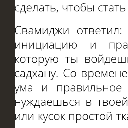
сделать, чтобы стат
Свамиджи ответил: 
инициацию и пра
которую ты войдеш
садхану. Со времене
ума и правильное
нуждаешься в твоей
или кусок простой т