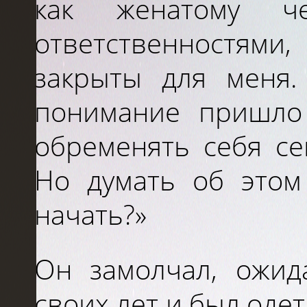
как женатому ч
ответственностями
закрыты для меня.
понимание пришло
обременять себя с
Но думать об этом
начать?»
Он замолчал, ожид
своих лет и был оде