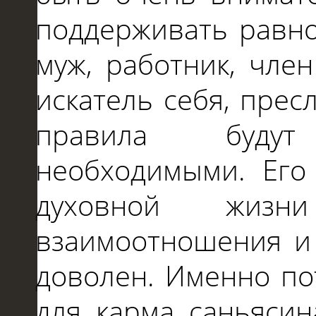
поддерживать равно
муж, работник, чле
искатель себя, пре
правила буду
необходимыми. Его
духовной жизн
взаимоотношения и 
доволен. Именно по
для карма саньясин