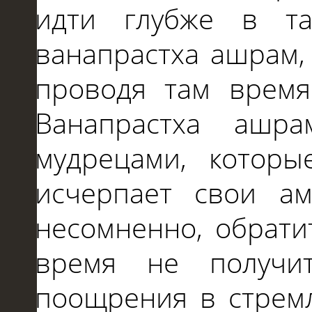
идти глубже в т
ванапрастха ашрам,
проводя там время
Ванапрастха ашр
мудрецами, которы
исчерпает свои ам
несомненно, обрати
время не получит
поощрения в стрем