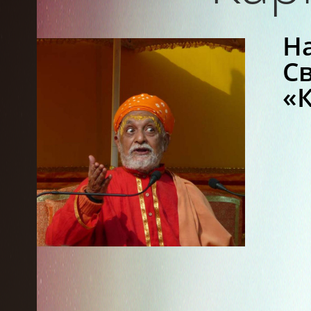
Н
С
«