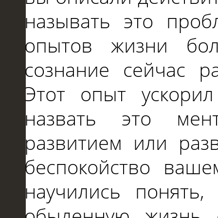
называть это проб
опытов жизни бо
сознание сейчас р
Этот опыт ускори
назвать это мен
развитием или раз
беспокойство ваше
научились понять,
обыденную жизнь 