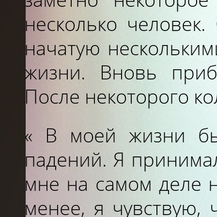
несколько человек.
начатую нескольким
жизни. Вновь при
После некоторого ко
« В моей жизни бы
падений. Я принимал
мне на самом деле н
менее, я чувствую, 