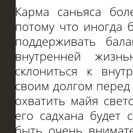
Карма саньяса бол
потому что иногда 
поддерживать бал
внутренней жизн
склониться к внут
своим долгом перед 
охватить майя свет
его садхана будет 
быть очень внимат