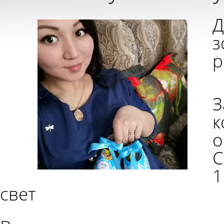
Д
з
р
к
о
С
1
свет