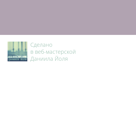
Сделано
в веб-мастерской
Даниила Йоля