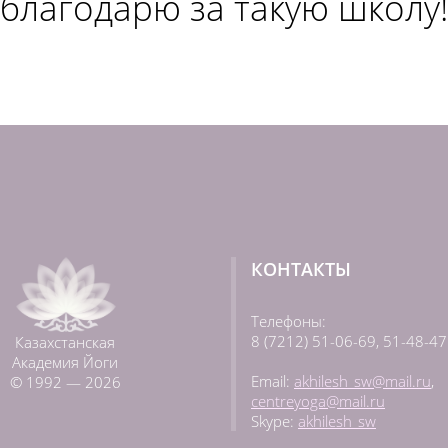
благодарю за такую школу!!
КОНТАКТЫ
Телефоны:
8 (7212) 51-06-69,
51-48-47
Казахстанская
Академия Йоги
Email:
akhilesh_sw@mail.ru
,
© 1992 — 2026
centreyoga@mail.ru
Skype:
akhilesh_sw