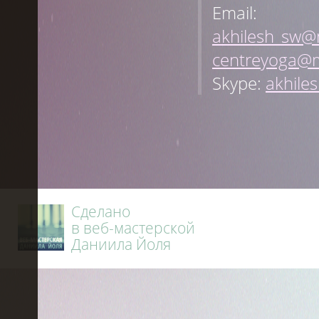
Email:
akhilesh_sw@m
centreyoga@m
Skype:
akhile
Сделано
в веб-мастерской
Даниила Йоля