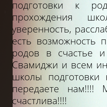
подготовки к ро
прохождения шко
уверенность, рассла
есть возможность п
родов в счастье и
Свамиджи и всем ин
школы подготовки 
передаете нам!!!!
Я
счастлива!!!!