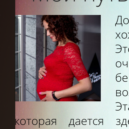
До
хо
Эт
о
б
во
Эт
которая дается з