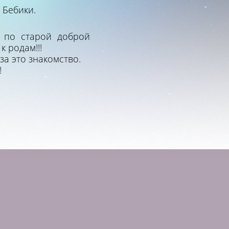
 Бебики.
 по старой доброй
 родам!!!
а это знакомство.
!