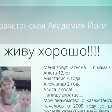
живу хорошо!!!!
Меня зовут Татьяна
—
я мама ч
Анюта 12лет
Анастасия 4 года
Александр 2 года
Алиса 2 года!
Напишу вкратце....
Моё знакомство с Казахстанс
началось в 2005 году со ш
родам!!! Затем была Беби Йога