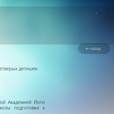
← назад
етверых детишек-
кой Академией Йоги
колы подготовки к