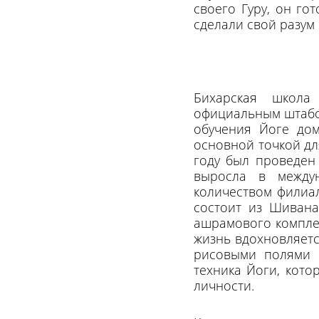
своего Гуру, он го
сделали свой разум
Бихарская школа
официальным штабом
обучения Йоге дом
основной точкой дл
году был проведен
выросла в между
количеством филиал
состоит из Шиван
ашрамового комплек
жизнь вдохновляетс
рисовыми полями и
техника Йоги, кото
личности.