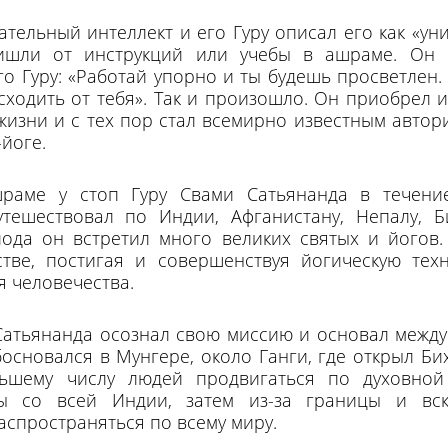
ательный интеллект и его Гуру описал его как «ун
ишли от инструкций или учебы в ашраме. Он 
о Гуру: «Работай упорно и ты будешь просветлен.
исходить от тебя». Так и произошло. Он приобрел
жизни и с тех пор стал всемирно известным автори
йоге.
раме у стоп Гуру Свами Сатьянанда в течени
тешествовал по Индии, Афганистану, Непалу, 
иода он встретил много великих святых и йогов
тве, постигая и совершенствуя йогическую техн
я человечества.
 Сатьянанда осознал свою миссию и основал межд
босновался в Мунгере, около Ганги, где открыл Би
ьшему числу людей продвигаться по духовной 
ты со всей Индии, затем из-за границы и вс
аспространяться по всему миру.