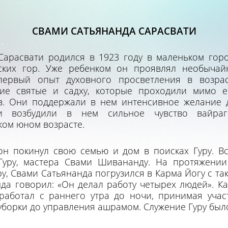
СВАМИ САТЬЯНАНДА САРАСВАТИ
Сарасвати родился в 1923 году в маленьком гор
ских гор. Уже ребенком он проявлял необычай
первый опыт духовного просветления в возрас
гие святые и садху, которые проходили мимо е
. Они поддержали в нем интенсивное желание д
и возбудили в нем сильное чувство вайраг
ком юном возрасте.
он покинул свою семью и дом в поисках Гуру. В
уру, мастера Свами Шивананду. На протяжении
ру, Свами Сатьянанда погрузился в Карма Йогу с та
а говорил: «Он делал работу четырех людей». К
работал с раннего утра до ночи, принимая учас
 уборки до управления ашрамом. Служение Гуру было