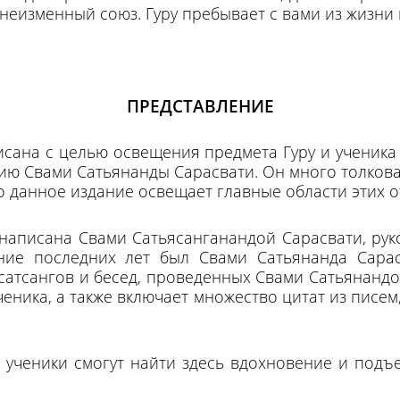
неизменный союз. Гуру пребывает с вами из жизни 
ПРЕДСТАВЛЕНИЕ
исана с целью освещения предмета Гуру и ученик
ию Свами Сатьянанды Сарасвати. Он много толкова
о данное издание освещает главные области этих 
написана Свами Сатьясанганандой Сарасвати, ру
ние последних лет был Свами Сатьянанда Сарас
сатсангов и бесед, проведенных Свами Сатьянандо
ченика, а также включает множество цитат из писем
о ученики смогут найти здесь вдохновение и под