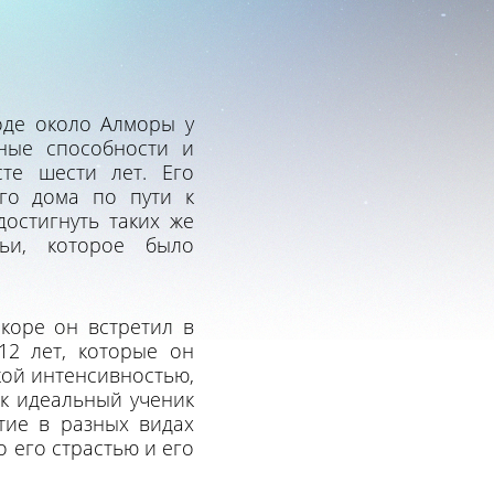
оде около Алморы у
ные способности и
те шести лет. Его
го дома по пути к
остигнуть таких же
ьи, которое было
скоре он встретил в
12 лет, которые он
кой интенсивностью,
ак идеальный ученик
тие в разных видах
 его страстью и его