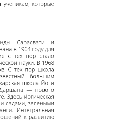
я ученикам, которые
анды Сарасвати и
ана в 1964 году для
ие с тех пор стало
еской науки. В 1968
в. С тех пор школа
звестный большим
ихарская школа Йоги
 Даршана — нового
е. Здесь йогическая
ми садами, зелеными
анги. Интегральная
тношений к развитию