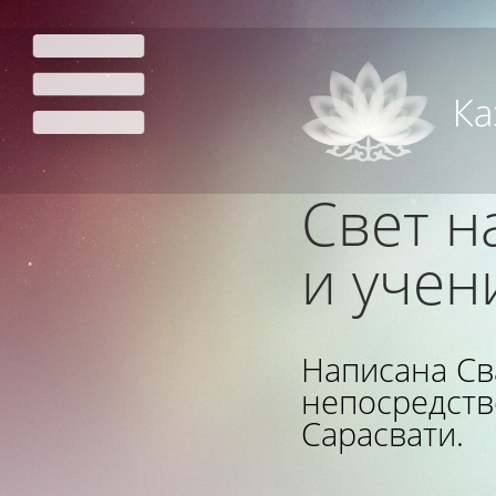
Свет н
и учен
Написана Св
непосредств
Сарасвати.