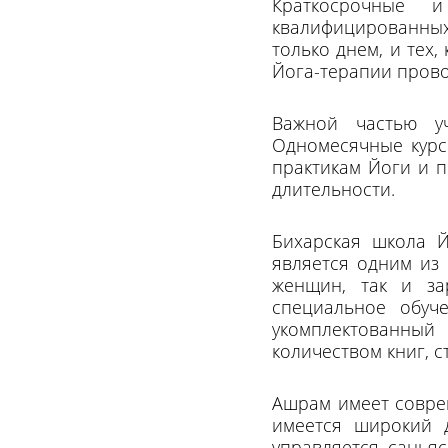
Краткосрочные 
квалифицированных 
только днем, и тех
Йога-терапии пров
Важной частью уч
Одномесячные курс
практикам Йоги и п
длительности.
Бихарская школа Й
является одним из
женщин, так и за
специальное обуч
укомплектованный
количеством книг, 
Ашрам имеет соврем
имеется широкий 
управляется санья