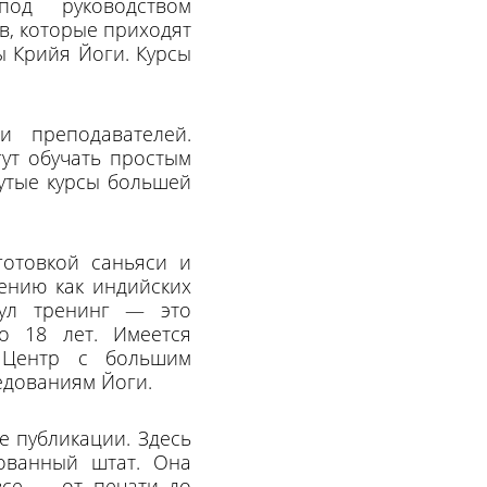
од руководством
в, которые приходят
ы Крийя Йоги. Курсы
и преподавателей.
ут обучать простым
нутые курсы большей
готовкой саньяси и
ению как индийских
кул тренинг — это
о 18 лет. Имеется
й Центр с большим
ледованиям Йоги.
е публикации. Здесь
ованный штат. Она
все — от печати до