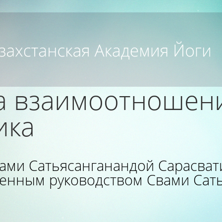
а взаимоотношени
ика
ами Сатьясанганандой Сарасват
енным руководством Свами Сат