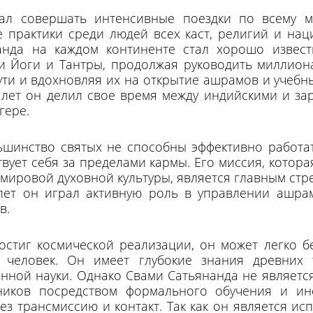
ал совершать интенсивные поездки по всему м
 практики среди людей всех каст, религий и нац
анда на каждом континенте стал хорошо извес
ти Йоги и Тантры, продолжая руководить миллион
ути и вдохновляя их на открытие ашрамов и учебн
 лет он делил свое время между индийскими и з
гере.
ьшинство святых не способны эффективно работа
вует себя за пределами кармы. Его миссия, котора
 мировой духовной культуры, является главным стр
лет он играл активную роль в управлении ашра
в.
достиг космической реализации, он может легко 
 человек. Он имеет глубокие знания древних 
ной науки. Однако Свами Сатьянанда не являетс
ников посредством формального обучения и инс
ез трансмиссию и контакт. Так как он является и