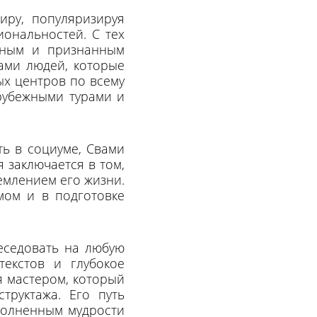
иру, популяризируя
иональностей. С тех
тным и признанным
ами людей, которые
ых центров по всему
арубежными турами и
ть в социуме, Свами
я заключается в том,
емлением его жизни.
мом и в подготовке
беседовать на любую
текстов и глубокое
я мастером, который
труктажа. Его путь
сполненным мудрости