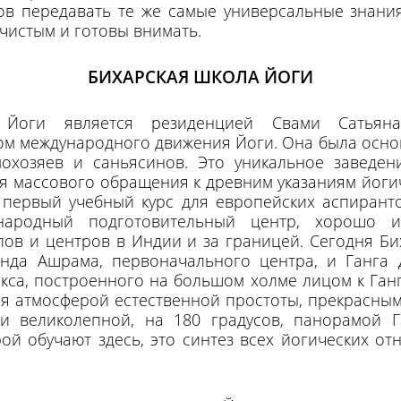
тов передавать те же самые универсальные знани
 чистым и готовы внимать.
БИХАРСКАЯ ШКОЛА ЙОГИ
 Йоги является резиденцией Свами Сатьян
 международного движения Йоги. Она была основ
охозяев и саньясинов. Это уникальное заведен
я массового обращения к древним указаниям йогич
 первый учебный курс для европейских аспиранто
народный подготовительный центр, хорошо и
ов и центров в Индии и за границей. Сегодня Б
анда Ашрама, первоначального центра, и Ганга
са, построенного на большом холме лицом к Ганг
я атмосферой естественной простоты, прекрасны
 великолепной, на 180 градусов, панорамой Г
рой обучают здесь, это синтез всех йогических о