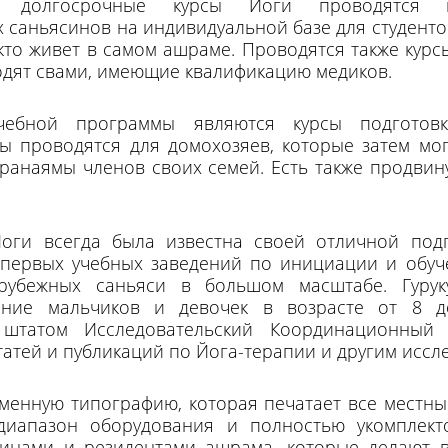
и долгосрочные курсы Йоги проводятся п
саньясинов на индивидуальной базе для студенто
, кто живет в самом ашраме. Проводятся также курс
одят свами, имеющие квалификацию медиков.
ебной программы являются курсы подготовк
ы проводятся для домохозяев, которые затем мог
ранаямы членов своих семей. Есть также продви
оги всегда была известна своей отличной под
 первых учебных заведений по инициации и обуч
рубежных саньяси в большом масштабе. Гуру
ение мальчиков и девочек в возрасте от 8 д
 штатом Исследовательский Координационны
статей и публикаций по Йога-терапии и другим исс
енную типографию, которая печатает все местны
диапазон оборудования и полностью укомплект
синами и резидентами ашрама, которые делают 