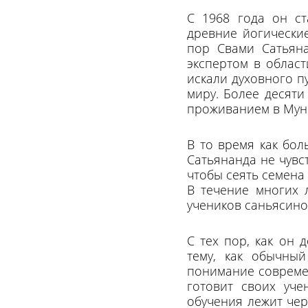
С 1968 года он ст
древние йогические
пор Свами Сатьян
экспертом в облас
искали духовного п
миру. Более десяти
проживанием в Мун
В то время как бол
Сатьянанда не чувст
чтобы сеять семена
В течение многих 
учеников саньясино
С тех пор, как он 
тему, как обычный
понимание современ
готовит своих уче
обучения лежит чер