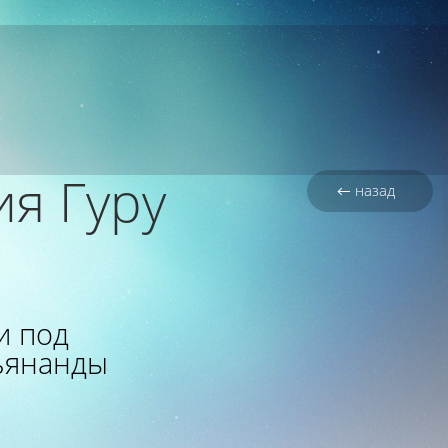
я Гуру
← назад
и под
ьянанды