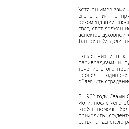
Хотя он имел замеч
его знания не пр
рекомендации своег
свет, свет должен 
аспектов духовной 
Тантре и Кундалини-
После жизни в аш
паривраджаки и пу
течение этого пер
провел в одиночес
облегчить страдани
В 1962 году Свами
Йоги, после чего о
чтобы помочь бол
приходить студен
Сатьянанды стало р