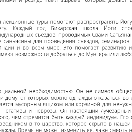
 лекционные туры помогают распространять Йогу
егу. Каждый год Бихарская школа Йоги спон
ждународных съездов, проводимых Свами Сатьянан
 саньясины для проведения съездов, семинаров 
Индии и во всем мире. Это помогает развитию 
имеют возможности добраться до Мунгера или люб
социальной необходимостью. Он не символ общес
 дому, от которых можно однажды отказаться во 
яется мусорным ящиком или корзиной для ненужн
 негативы и неврозы. Он настоящий лучезарный
ого, чем стремится быть каждый индивидуум. Его о
водником в то царство, которое скрыто в нашей 
нажды. Время не может изменить ее, даже смерть 