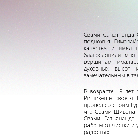
Свами Сатьянанда 
подножья Гималай
качества и имел 
благословили мно
вершинам Гималаев
духовных высот 
замечательным в та
В возрасте 19 лет 
Ришикеше своего Г
провел со своим Гу
что Свами Шивананд
Свами Сатьянанда 
работы от чистки и
радостью.