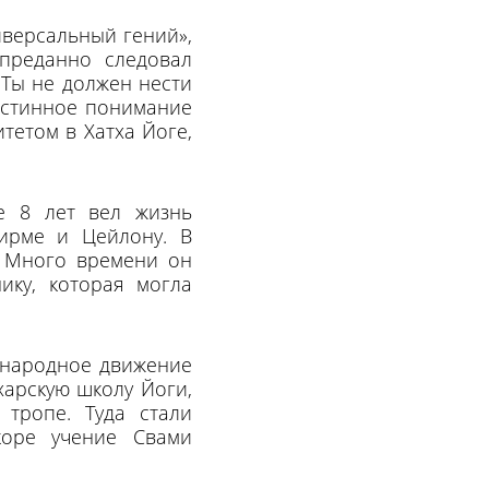
иверсальный гений»,
преданно следовал
 Ты не должен нести
 истинное понимание
тетом в Хатха Йоге,
е 8 лет вел жизнь
Бирме и Цейлону. В
. Много времени он
ику, которая могла
ународное движение
харскую школу Йоги,
тропе. Туда стали
коре учение Свами