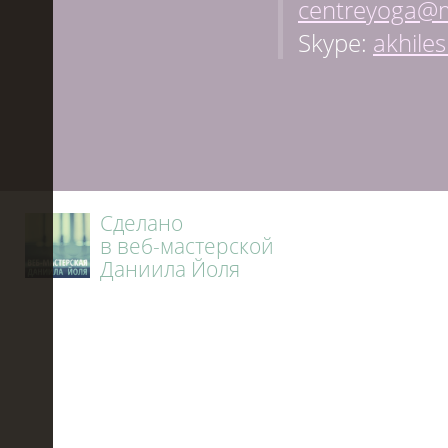
centreyoga@m
Skype:
akhile
Сделано
в веб-мастерской
Даниила Йоля