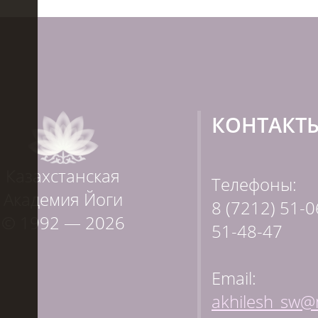
КОНТАКТ
Казахстанская
Телефоны:
Академия Йоги
8 (7212) 51-0
© 1992 — 2026
51-48-47
Email:
akhilesh_sw@m