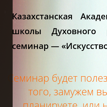
Казахстанская Акад
школы Духовного 
семинар — «Искусств
Семинар будет полез
того, замужем в
Я
планируете, или 