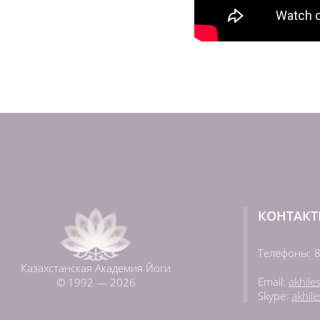
КОНТАК
Телефоны:
8
Казахстанская Академия Йоги
Email:
akhile
© 1992 — 2026
Skype:
akhil