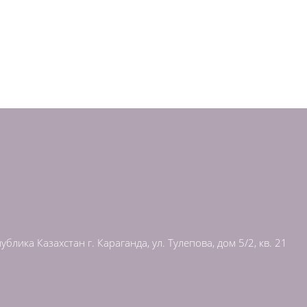
публика Казахстан
г. Караганда,
ул. Тулепова,
дом 5/2,
кв. 21