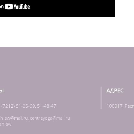
ТЫ
АДРЕС
 (7212) 51-06-69,
51-48-47
100017, Рес
sh_sw@mail.ru
,
centreyoga@mail.ru
esh_sw