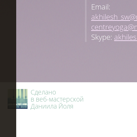
Email:
akhilesh_sw@m
centreyoga@m
Skype:
akhile
Сделано
в веб-мастерской
Даниила Йоля