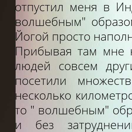
отпустил меня в Ин
волшебным" образом
Йогой просто напол
Прибывая там мне к
людей совсем друг
посетили множеств
несколько километр
то " волшебным" об
и без затруднен