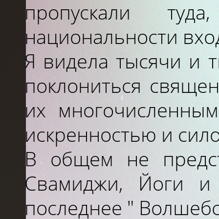
пропускали туд
национальности вхо
Я видела тысячи и 
поклониться священ
их многочисленным
искренностью и силой
В общем не предс
Свамиджи, Йоги и
последнее " Волшебс