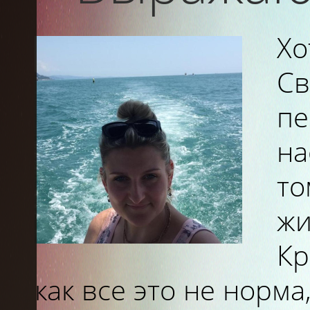
Х
С
пе
на
то
жи
Кр
как все это не норм