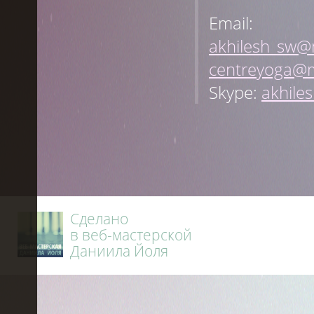
Email:
akhilesh_sw@m
centreyoga@m
Skype:
akhile
Сделано
в веб-мастерской
Даниила Йоля