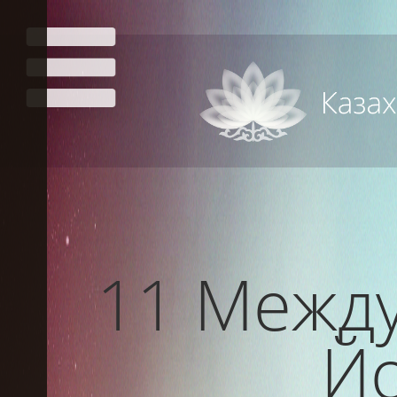
11 Межд
Йо