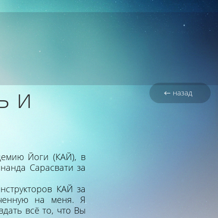
ь и
← назад
емию Йоги (КАЙ), в
нанда Сарасвати за
нструкторов КАЙ за
ченную на меня. Я
вдать всё то, что Вы