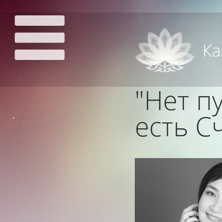
"Нет п
есть Сч