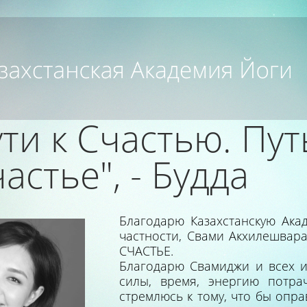
ути к Счастью. Пут
астье", - Будда
Благодарю Казахстанскую Акад
частности, Свами Акхилешвара
СЧАСТЬЕ.
Благодарю Свамиджи и всех и
силы, время, энергию потра
стремлюсь к тому, что бы опра