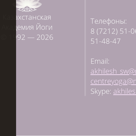
Казахстанская
Телефоны:
Академия Йоги
8 (7212) 51-0
© 1992 — 2026
51-48-47
Email:
akhilesh_sw@m
centreyoga@m
Skype:
akhile