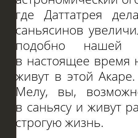
где Даттатрея дел
саньясинов увеличил
подобно нашей П
в
настоящее время н
живут
в
этой Акаре
Мелу, вы, возмож
в
саньясу
и
живут р
строгую жизнь.