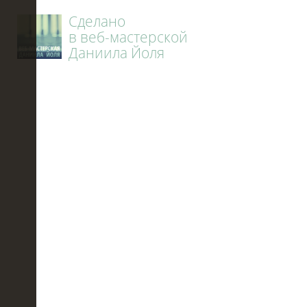
Сделано
в веб-мастерской
Даниила Йоля