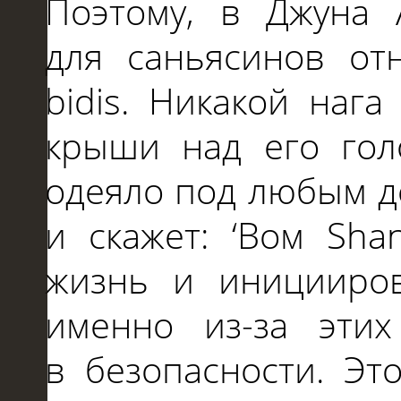
Поэтому,
в
Джуна 
для
саньясинов от
bidis. Никакой нага
крыши над его гол
одеяло
под
любым де
и
скажет: ‘Вом Sha
жизнь
и
иницииро
именно
из-за
этих
в
безопасности. Эт