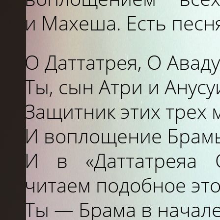
и
Махеша. Есть песн
O Даттатрея, O Авад
Ты, сын Атри
и
Анусу
Защитник этих трех 
И
воплощение Брам
И
в «Даттатреяа 
читаем подобное это
Ты
—
Брама
в
начале