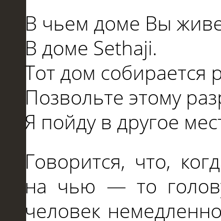
В
чьем доме Вы живе
В
доме Sethaji.
Тот дом собирается 
Позвольте этому раз
Я пойду
в
другое мес
Говорится, что, ко
на
чью
—
то голову
человек немедленн