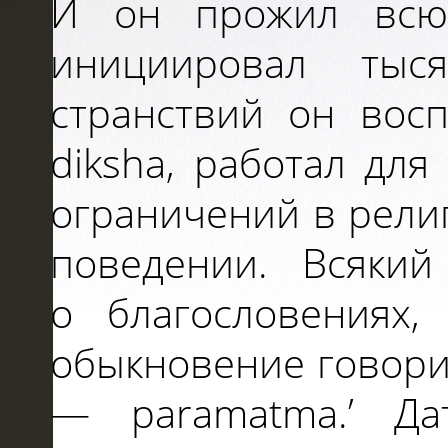
И
он прожил всю
инициировал ты
странствий он восп
diksha, работал
дл
ограничений
в
рели
поведении. Всякий
о
благословениях
обыкновение говорит
—
paramatma.’ Да