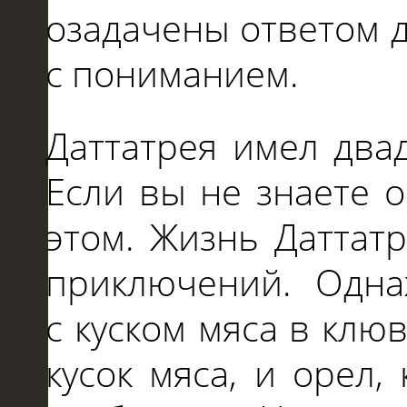
озадачены ответом 
с
пониманием.
Даттатрея имел два
Если вы
не
знаете
этом. Жизнь Даттат
приключений. Одна
с
куском мяса
в
клюв
кусок мяса,
и
орел, 