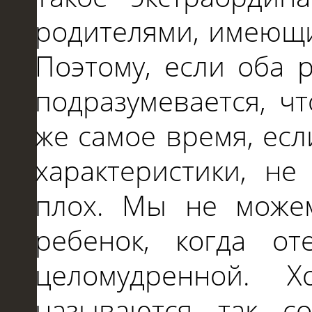
родителями, имеющ
Поэтому, если оба 
подразумевается, ч
же самое время, ес
характеристики,
н
плох. Мы
не
можем
ребенок, когда от
целомудренной.
называются так с