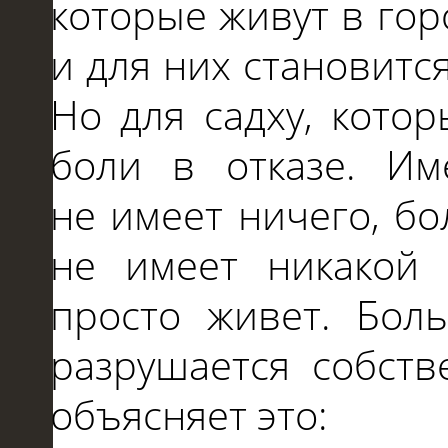
которые живут
в
гор
и
для них становитс
Но
для
садху, кото
боли
в
отказе. И
не
имеет ничего, б
не
имеет никакой
просто живет. Боль
разрушается собст
объясняет это: