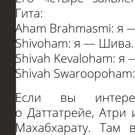
Гита:
Aham Brahmasmi: я
Shivoham: я
—
Шива.
Shivah Kevaloham: я
Shivah Swaroopoham:
Если вы интере
о
Даттатрейе, Атри
Махабхарату. Там 