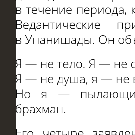
в
течение периода, 
Ведантические п
в
Упанишады. Он об
Я
—
не
тело. Я
—
не
Я
—
не
душа, я
—
не
Но я
—
пылающи
брахман.
Его четыре заявл