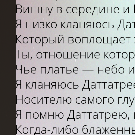
Вишну
в
середине
и
Я низко кланяюсь Да
Который воплощает э
Ты, отношение котор
Чье платье
—
небо
Я кланяюсь Даттатре
Носителю самого глу
Я помню Даттатрею, 
Когда-либо блаженн