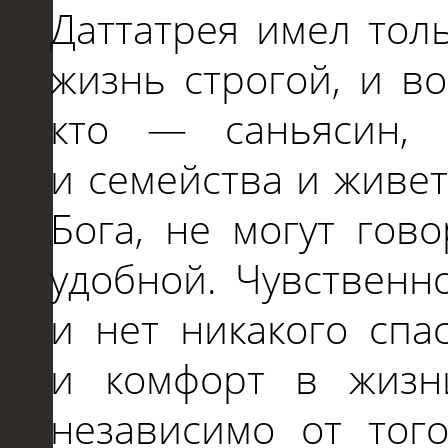
Даттатрея имел тол
жизнь строгой,
и
во
кто
—
саньясин, 
и
семейства
и
живе
Бога,
не
могут гов
удобной. Чувственн
и
нет никакого спа
и
комфорт
в
жизн
независимо от тог