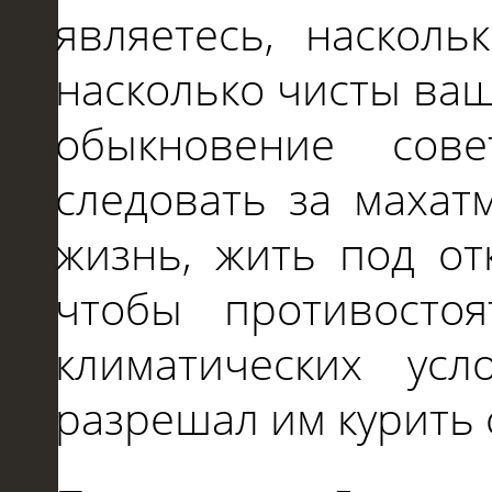
являетесь, наскол
насколько чисты ваш
обыкновение сове
следовать за махат
жизнь, жить
под
о
чтобы противосто
климатических усл
разрешал им курить c