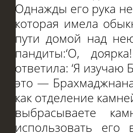
Однажды его рука не
которая имела обы
пути домой над не
пандиты:‘O, доярк
ответила: ‘Я изучаю 
это
—
Брахмаджнана?
как отделение камне
выбрасываете к
использовать его