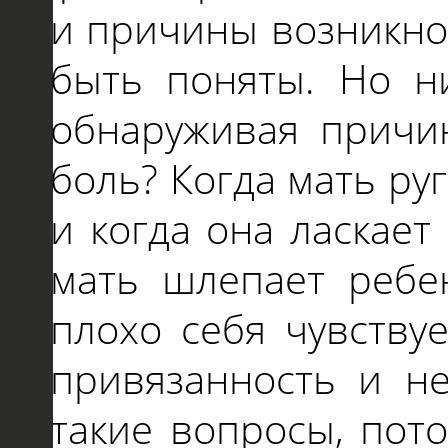
и
причины возникно
быть поняты. Но 
обнаруживая причи
боль? Когда мать руг
и
когда она ласкает 
мать шлепает ребе
плохо себя чувству
привязанность
и
н
такие вопросы, пот