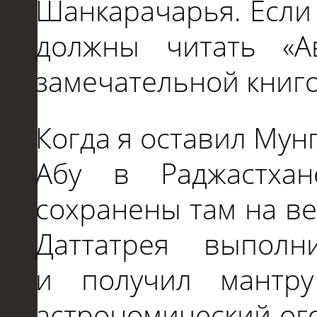
Шанкарачарья. Если
должны читать «Ав
замечательной книг
Когда я оставил Мун
Абу
в
Раджастха
сохранены там
на
в
Даттатрея выпол
и
получил мантру
астрономический ог