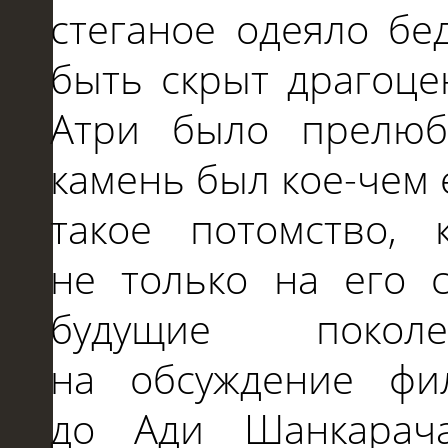
стеганое одеяло бе
быть скрыт драгоце
Атри было прелюб
камень был кое-чем
такое потомство, 
не
только
на
его 
будущие поколе
на
обсуждение фи
до
Ади Шанкарач