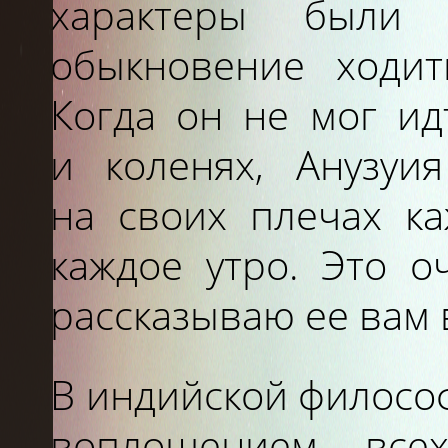
характеры были 
обыкновение ходи
Когда он
не
мог и
и
коленях, Анузу
на
своих плечах к
каждое утро. Это о
рассказываю ее вам 
Я
В
индийской философ
воплощением все