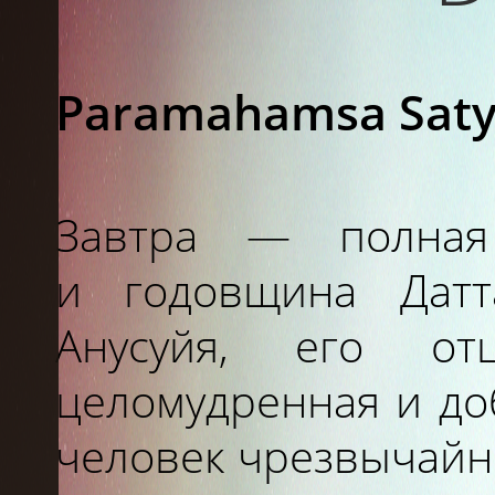
Paramahamsa Sat
Завтра
—
полная
и
годовщина Датт
Анусуйя, его от
целомудренная
и
до
человек чрезвычайн