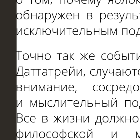
обнаружен
в
резуль
исключительным под
Точно так же событ
Даттатрейи, случаю
внимание, сосредо
и
мыслительный п
Все
в
жизни должно
философской
и