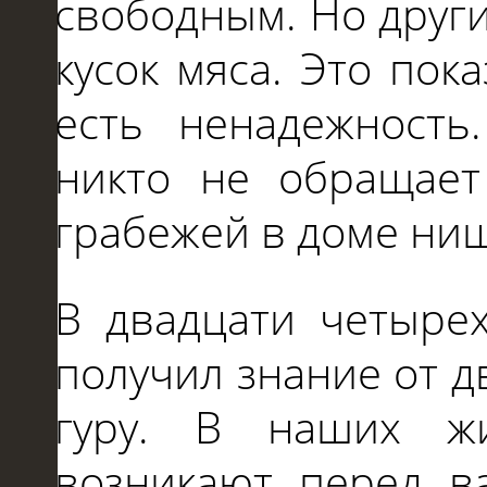
свободным. Но други
кусок мяса. Это пока
есть ненадежность
никто
не
обращае
грабежей
в
доме нищ
В
двадцати четырех
получил знание от 
гуру.
В
наших жи
возникают перед в