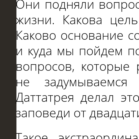
Они подняли вопро
жизни. Какова цел
Каково основание с
и
куда мы пойдем по
вопросов, которые
не
задумываемся
Даттатрея делал эт
заповеди от двадцат
Такое экстраордин