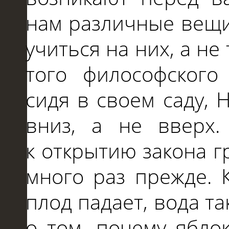
нам различные вещи
учиться
на
них, а
не
того философского
сидя
в
своем саду, 
вниз, а
не
вверх
к
открытию закона г
много раз прежде. 
плод падает, вода т
о
том, почему ябло